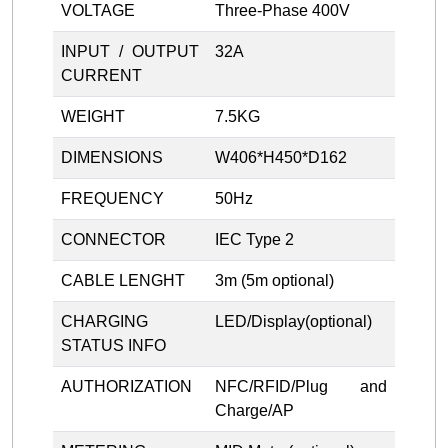
VOLTAGE
Three-Phase 400V
INPUT / OUTPUT
32A
CURRENT
WEIGHT
7.5KG
DIMENSIONS
W406*H450*D162
FREQUENCY
50Hz
CONNECTOR
IEC Type 2
CABLE LENGHT
3m (5m optional)
CHARGING
LED/Display(optional)
STATUS INFO
AUTHORIZATION
NFC/RFID/Plug and
Charge/AP