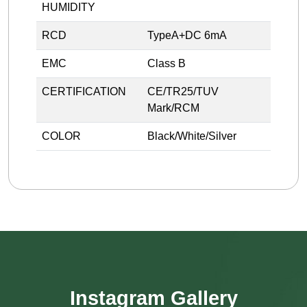
HUMIDITY
RCD
TypeA+DC 6mA
EMC
Class B
CERTIFICATION
CE/TR25/TUV
Mark/RCM
COLOR
Black/White/Silver
Instagram Gallery