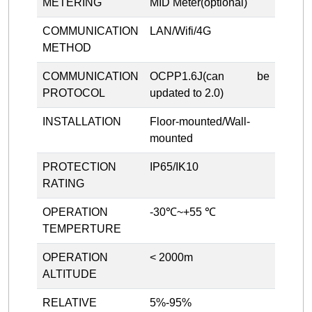
METERING
MID Meter(optional)
COMMUNICATION
LAN/Wifi/4G
METHOD
COMMUNICATION
OCPP1.6J(can be
PROTOCOL
updated to 2.0)
INSTALLATION
Floor-mounted/Wall-
mounted
PROTECTION
IP65/IK10
RATING
OPERATION
-30℃~+55 ℃
TEMPERTURE
OPERATION
< 2000m
ALTITUDE
RELATIVE
5%-95%