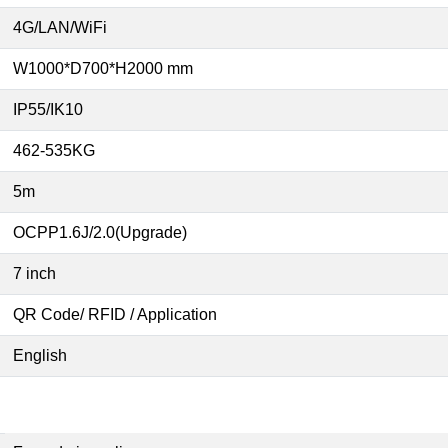
4G/LAN/WiFi
W1000*D700*H2000 mm
IP55/IK10
462-535KG
5m
OCPP1.6J/2.0(Upgrade)
7 inch
QR Code/ RFID / Application
English