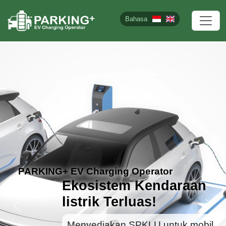
Bahasa
PARKING+ EV Charging Operator
Ekosistem Kendaraan
listrik Terluas!
Previous
Next
Menyediakan SPKLU untuk mobil